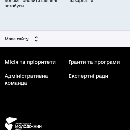
допоміг оновити шкільні
Закарпаття
автобуси
Мапа сайту
Місія та пріоритети
Гранти та програми
Адміністративна
Експертні ради
команда