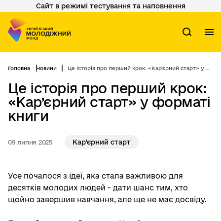
Сайт в режимі тестування та наповнення
Перейти
до
основного
вмісту
М
Пошук
Головна
Новини
Це історія про перший крок: «Кар’єрний старт» у форматі книги
Це історія про перший крок:
«Кар’єрний старт» у форматі
книги
Кар’єрний старт
09 липня 2025
Усе почалося з ідеї, яка стала важливою для
десятків молодих людей - дати шанс тим, хто
щойно завершив навчання, але ще не має досвіду.