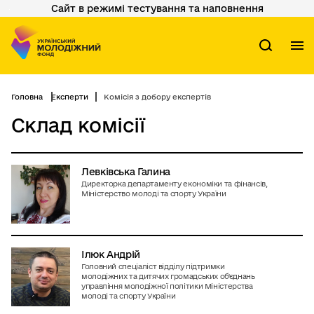
Сайт в режимі тестування та наповнення
Перейти
до
основного
вмісту
М
Пошук
Головна
Експерти
Комісія з добору експертів
Склад комісії
Левківська Галина
Директорка департаменту економіки та фінансів,
Міністерство молоді та спорту України
Ілюк Андрій
Головний спеціаліст відділу підтримки
молодіжних та дитячих громадських об'єднань
управління молодіжної політики Міністерства
молоді та спорту України