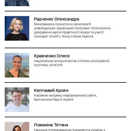
Радченко Олександра
Менеджерка проєктів з е-демократії
Швейцарсько-української програми "Електронне
урядування задля підзвітності влади та участі
громади" (EGAP), Фонд Східна Європа
Кравченко Олеся
Національна консультантка з питань молодіжної
політики, ЮНІСЕФ
Келічавий Арсен
Керівник напряму неформальної освіти,
Британська Рада в Україні
Ломакіна Тетяна
Радниця-Уповноважена Президента України з