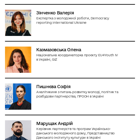
Зінченко Валерія
Експертка з молодіжної роботи, Democracy
reporting international Ukraine
Казмазовська Олена
Національна координаторка проєкту EU4Youth IV
в Україні, GIZ
Пишнєва Софія
Аналітикиня з питань розвитку молоді, політик та
розбудови партнерства, ПРООН в Україні
Марущак Андрій
Керівник партнерств та програм Українсько-
данського молодіжного дому, Представництво
Данського інституту культури в Україні