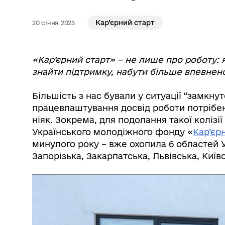
Кар’єрний старт
20 січня 2025
«Кар’єрний старт» – не лише про роботу: 
знайти підтримку, набути більше впевнено
Більшість з нас бували у ситуації “замкну
працевлаштування досвід роботи потрібен
ніяк. Зокрема, для подолання такої колізі
Українського молодіжного фонду «
Кар’єр
минулого року – вже охопила 6 областей У
Запорізька, Закарпатська, Львівська, Київ