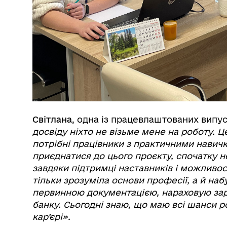
Світлана
, одна із працевлаштованих випу
досвіду ніхто не візьме мене на роботу. Ц
потрібні працівники з практичними навич
приєднатися до цього проєкту, спочатку н
завдяки підтримці наставників і можливо
тільки зрозуміла основи професії, а й наб
первинною документацією, нараховую зарпл
банку. Сьогодні знаю, що маю всі шанси р
кар’єрі»
.