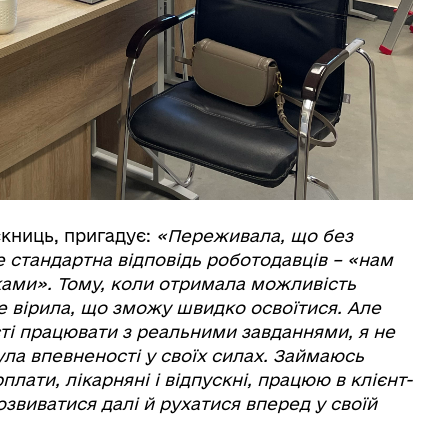
скниць, пригадує:
«Переживала, що без
е стандартна відповідь роботодавців – «нам
ками». Тому, коли отримала можливість
е вірила, що зможу швидко освоїтися. Але
сті працювати з реальними завданнями, я не
ула впевненості у своїх силах. Займаюсь
ати, лікарняні і відпускні, працюю в клієнт-
озвиватися далі й рухатися вперед у своїй