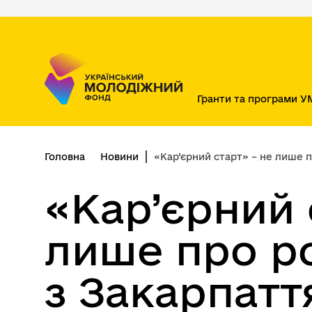
Перейти
до
основного
вмісту
Гранти та програми 
Головна
Новини
«Кар’єрний старт» – не лише про р
«Кар’єрний 
лише про ро
з Закарпатт