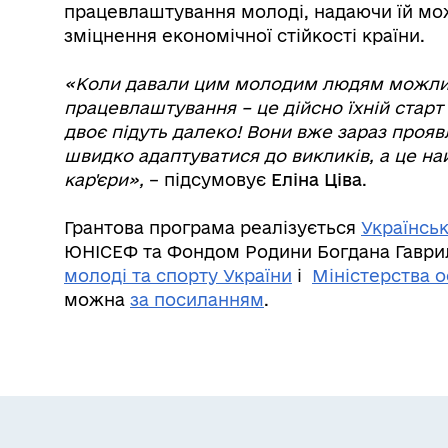
працевлаштування молоді, надаючи їй мо
зміцнення економічної стійкості країни.
«Коли давали цим молодим людям можливі
працевлаштування – це дійсно їхній старт 
двоє підуть далеко! Вони вже зараз прояв
швидко адаптуватися до викликів, а це н
кар'єри»
,
– підсумовує
Еліна Ціва
.
Грантова програма реалізується
Українсь
ЮНІСЕФ та Фондом Родини Богдана Гаври
молоді та спорту України
і
Міністерства о
можна
за посиланням
.