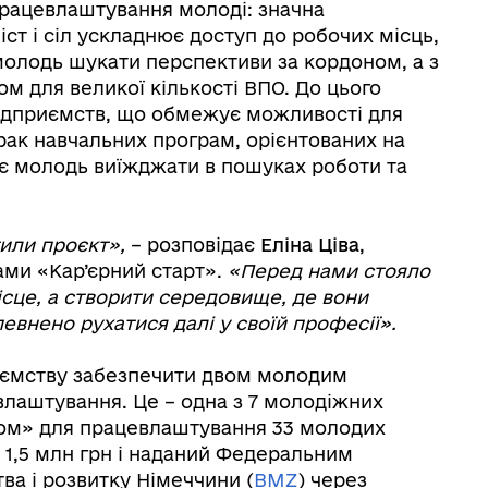
 працевлаштування молоді: значна
ст і сіл ускладнює доступ до робочих місць,
молодь шукати перспективи за кордоном, а з
ом для великої кількості ВПО. До цього
підприємств, що обмежує можливості для
рак навчальних програм, орієнтованих на
є молодь виїжджати в пошуках роботи та
тили проєкт»
,
– розповідає
Еліна Ціва
,
ами «Кар’єрний старт».
«Перед нами стояло
ісце, а створити середовище, де вони
певнено рухатися далі у своїй професії»
.
приємству забезпечити двом молодим
влаштування. Це – одна з 7 молодіжних
ртом» для працевлаштування 33 молодих
1,5 млн грн і наданий Федеральним
ва і розвитку Німеччини (
BMZ
) через