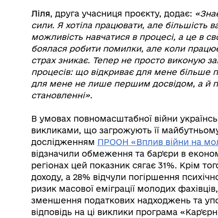
Ліля
, друга учасниця проєкту, додає:
«Знає
сили. Я хотіла працювати, але більшість в
можливість навчатися в процесі, а це в с
боялася робити помилки, але коли працюєш
страх зникає. Тепер не просто виконую за
процесів: що відкриває для мене більше 
для мене не лише першим досвідом, а й
становленні».
В умовах повномасштабної війни українс
викликами, що загрожують її майбутньому т
дослідженням
ПРООН «Вплив війни на мол
відзначили обмеження та бар'єри в еконо
регіонах цей показник сягає 31%. Крім то
доходу, а 28% відчули погіршення психічн
ризик масової еміграції молодих фахівців
зменшення податкових надходжень та упо
відповідь на ці виклики програма «Кар'єр