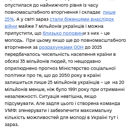
опустилася до найнижчого рівня із часу
повномасштабного вторгнення і складає
лише
25%
. А у світі зараз
стали біженцями внаслідок
війни
майже 7 мільйонів українців і можна
припустити, що
близько половин
и з них – це
молодь. При цьому якщо ще до повномасштабного
вторгнення за
розрахунками ООН
до 2025
передбачалось чисельність населення країни в
обсязі 35 мільйонів людей, то нещодавно
оприлюднено прогноз Міністерство соціальної
політики про те, що до 2050 року в країні
залишиться лише 25 мільйонів українців – це на 20
мільйонів менше, ніж було 1991 року при отриманні
незалежності. Ситуація невтішна, якщо
підсумувати. Але задля цього і створена команда
УМФ: згенерувати і забезпечити максимальну
кількість можливостей для молоді в Україні тут і
зараз.