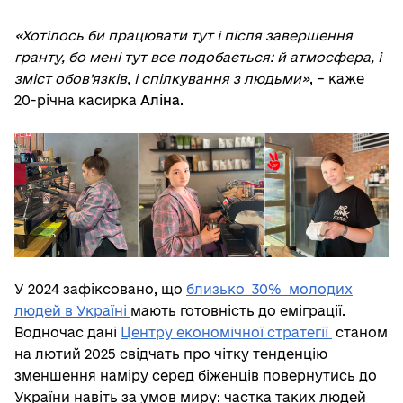
«Хотілось би працювати тут і після завершення
гранту, бо мені тут все подобається: й атмосфера, і
зміст обов’язків, і спілкування з людьми»
, – каже
20-річна касирка
Аліна
.
У 2024 зафіксовано, що
близько 30% молодих
людей в Україні
мають готовність до еміграції.
Водночас дані
Центру економічної стратегії
станом
на лютий 2025 свідчать про чітку тенденцію
зменшення наміру серед біженців повернутись до
України навіть за умов миру: частка таких людей