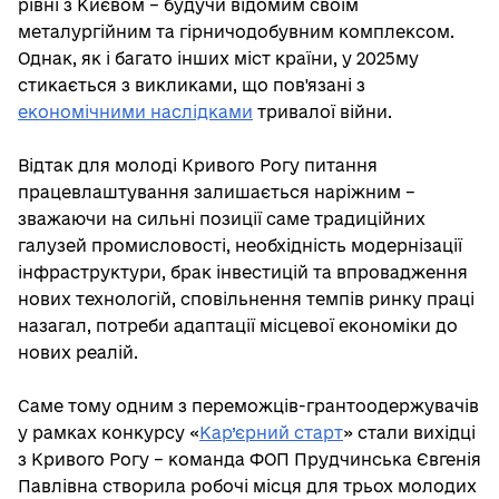
рівні з Києвом – будучи відомим своїм
металургійним та гірничодобувним комплексом.
Однак, як і багато інших міст країни, у 2025му
стикається з викликами, що пов'язані з
економічними наслідками
тривалої війни.
Відтак для молоді Кривого Рогу питання
працевлаштування залишається наріжним –
зважаючи на сильні позиції саме традиційних
галузей промисловості, необхідність модернізації
інфраструктури, брак інвестицій та впровадження
нових технологій, сповільнення темпів ринку праці
назагал, потреби адаптації місцевої економіки до
нових реалій.
Саме тому одним з переможців-грантоодержувачів
у рамках конкурсу «
Кар’єрний старт
» стали вихідці
з Кривого Рогу – команда ФОП Прудчинська Євгенія
Павлівна створила робочі місця для трьох молодих