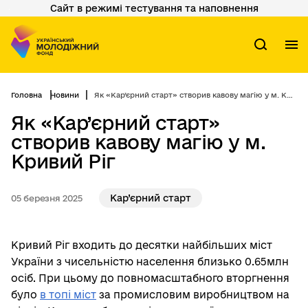
Сайт в режимі тестування та наповнення
Перейти
до
основного
вмісту
М
Пошук
Головна
Новини
Як «Кар’єрний старт» створив кавову магію у м. Кривий Ріг
Як «Кар’єрний старт»
створив кавову магію у м.
Кривий Ріг
Кар’єрний старт
05 березня 2025
Кривий Ріг входить до десятки найбільших міст
України з чисельністю населення близько 0.65млн
осіб. При цьому до повномасштабного вторгнення
було
в топі міст
за промисловим виробництвом на