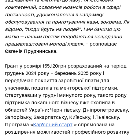
компетенцій, освоєння нюансів роботи в сфері
гостинності, удосконалення в напрямку
обслуговування та приготування кави, зокрема. Як
відомо, ”люди йдуть на людей”. І ми бачимо цю
магію — нашим гостям подобаються нещодавно
працевлаштовані молоді люди»,
– розповідає
Євгенія Прудчинська
.
Грант у розмірі 165.120грн розрахований на період
грудень 2024 року – березень 2025 року і
передбачає покриття заробітної плати для
учасників, податків та менторської підтримки.
Стартувавши у грудні минулого року, такого роду
підтримка локального бізнесу вже охопила 6
областей України: Чернігівську, Дніпропетровську,
Запорізьку, Закарпатську, Київську, і Львівську.
Програма «
Кар’єрний старт
» спрямована на
розширення можливостей професійного розвитку