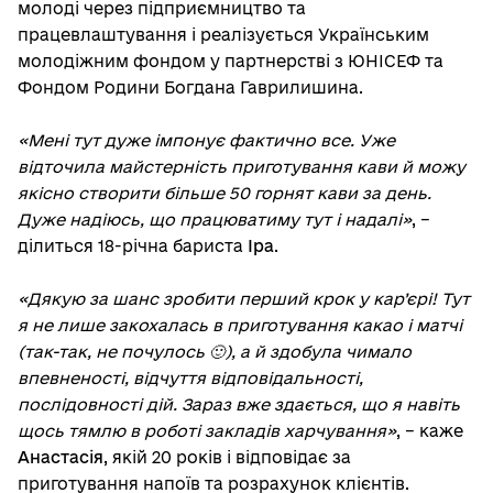
молоді через підприємництво та
працевлаштування і реалізується Українським
молодіжним фондом у партнерстві з ЮНІСЕФ та
Фондом Родини Богдана Гаврилишина.
«Мені тут дуже імпонує фактично все. Уже
відточила майстерність приготування кави й можу
якісно створити більше 50 горнят кави за день.
Дуже надіюсь, що працюватиму тут і надалі»
, –
ділиться 18-річна бариста
Іра
.
«Дякую за шанс зробити перший крок у кар’єрі! Тут
я не лише закохалась в приготування какао і матчі
(так-так, не почулось 🙂), а й здобула чимало
впевненості, відчуття відповідальності,
послідовності дій. Зараз вже здається, що я навіть
щось тямлю в роботі закладів харчування»
, – каже
Анастасія
, якій 20 років і відповідає за
приготування напоїв та розрахунок клієнтів.