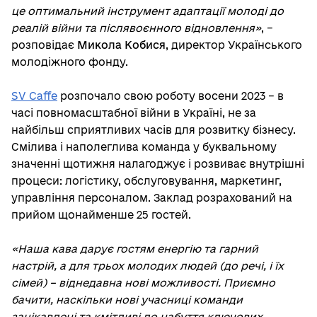
це оптимальний інструмент адаптації молоді до
реалій війни та післявоєнного відновлення»
, –
розповідає
Микола Кобися
, директор Українського
молодіжного фонду.
SV Caffe
розпочало свою роботу восени 2023 – в
часі повномасштабної війни в Україні, не за
найбільш сприятливих часів для розвитку бізнесу.
Смілива і наполеглива команда у буквальному
значенні щотижня налагоджує і розвиває внутрішні
процеси: логістику, обслуговування, маркетинг,
управління персоналом. Заклад розрахований на
прийом щонайменше 25 гостей.
«Наша кава дарує гостям енергію та гарний
настрій, а для трьох молодих людей (до речі, і їх
сімей) – віднедавна нові можливості. Приємно
бачити, наскільки нові учасниці команди
зацікавлені та кмітливі до набуття ключових