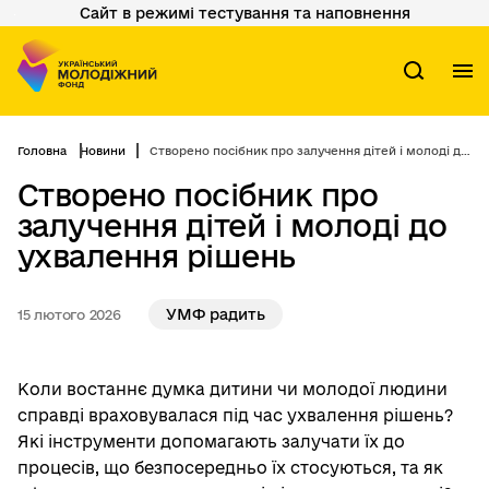
Сайт в режимі тестування та наповнення
Перейти
до
основного
вмісту
М
Пошук
Головна
Новини
Створено посібник про залучення дітей і молоді до ухвалення рішень
Створено посібник про
залучення дітей і молоді до
ухвалення рішень
УМФ радить
15 лютого 2026
Коли востаннє думка дитини чи молодої людини
справді враховувалася під час ухвалення рішень?
Які інструменти допомагають залучати їх до
процесів, що безпосередньо їх стосуються, та як