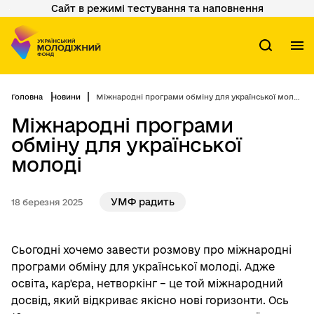
Сайт в режимі тестування та наповнення
Перейти
до
основного
вмісту
М
Пошук
Головна
Новини
Міжнародні програми обміну для української молоді
Міжнародні програми
обміну для української
молоді
УМФ радить
18 березня 2025
Сьогодні хочемо завести розмову про міжнародні
програми обміну для української молоді. Адже
освіта, кар'єра, нетворкінг – це той міжнародний
досвід, який відкриває якісно нові горизонти. Ось