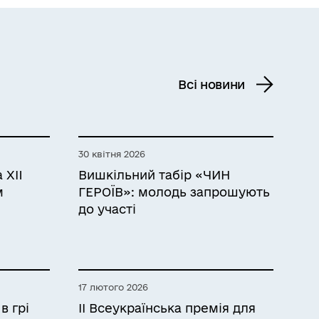
Всі новини
30 квітня 2026
 XII
Вишкільний табір «ЧИН
м
ГЕРОЇВ»: молодь запрошують
до участі
17 лютого 2026
в грі
ІІ Всеукраїнська премія для