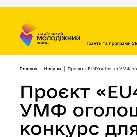
Перейти
до
основного
вмісту
Гранти та програми 
Головна
Новини
Проєкт «EU4Youth» та УМФ оголошую
Проєкт «EU
УМФ оголо
конкурс дл