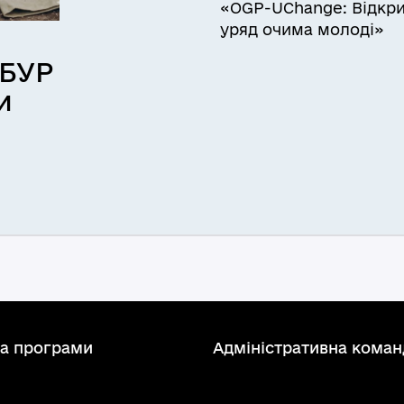
«OGP-UChange: Відкр
уряд очима молоді»
 БУР
и
та програми
Адміністративна коман