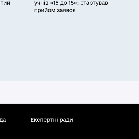
итий
учнів «15 до 15»: стартував
прийом заявок
да
Експертні ради