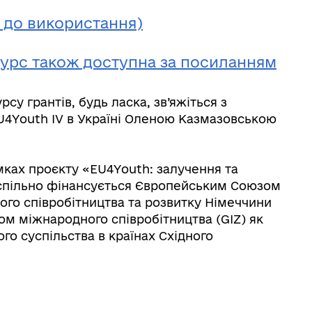
 до використання)
курс також доступна за посиланням
у грантів, будь ласка, зв’яжіться з
4Youth IV в Україні Оленою Казмазовською
ках проєкту «EU4Youth: залучення та
спільно фінансується Європейським Союзом
го співробітництва та розвитку Німеччини
ом міжнародного співробітництва (GIZ) як
о суспільства в країнах Східного