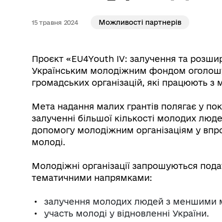
молодіжних
Можливості партнерів
15 травня 2024
Проєкт «EU4Youth IV: залучення та розши
Українським молодіжним фондом оголошую
громадських організацій, які працюють з
Мета надання малих грантів полягає у по
залученні більшої кількості молодих люд
допомогу молодіжним організаціям у впр
молоді.
Молодіжні організації запрошуються подат
тематичними напрямками:
залучення молодих людей з меншими 
участь молоді у відновленні України.