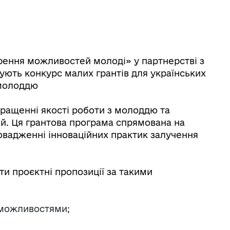
 ГО
рення можливостей молоді» у партнерстві з
ть конкурс малих грантів для українських
 молоддю
кращенні якості роботи з молоддю та
ей. Ця грантова програма спрямована на
овадженні інноваційних практик залучення
и проєктні пропозиції за такими
можливостями;