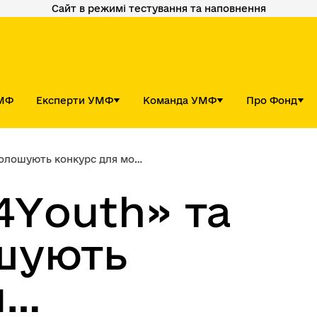
Сайт в режимі тестування та наповнення
УМФ
Експерти УМФ
Команда УМФ
Про Фонд
ть конкурс для молодіжних ГО
4Youth» та
шують
я