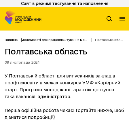
Сайт в режимі тестування та наповнення
Перейти
до
основного
вмісту
М
Пошук
Головна
Можливості для працевлаштування молоді
Полтавська область
Полтавська область
09 листопада 2024
У Полтавській області для випускників закладів
профтехосвіти в межах конкурсу УМФ «Кар'єрний
старт. Програма молодіжної гарантії» доступна
така вакансія:
адміністратор
.
Перша офіційна робота чекає! Гортайте нижче, щоб
дізнатися подробиці👇