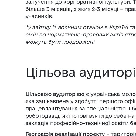
залучення до корпоративної культури. Т
більше 3 місяців, з яких 2-3 місяці – п
учасників.
*у звʼязку із воєнним станом в Україні 
змін до нормативно-правових актів стр
можуть бути продовжені
Цільова аудитор
Цільовою
аудиторією
є українська молодь
яка зацікавлена у здобутті першого офі
працевлаштування за спеціальністю. І 
роботодавці, які готові взяти до себе н
закладів професійно-технічної освіти бе
Географія реалізації проєкту
– територі