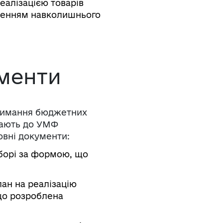
еалізацією товарів
ненням навколишнього
ументи
тримання бюджетних
одають до УМФ
новні документи:
дборі за формою, що
ан на реалізацію
що розроблена