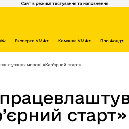
Сайт в режимі тестування та наповнення
УМФ
Експерти УМФ
Команда УМФ
Про Фонд
лаштування молоді «Кар’єрний старт»
 працевлашту
’єрний старт»