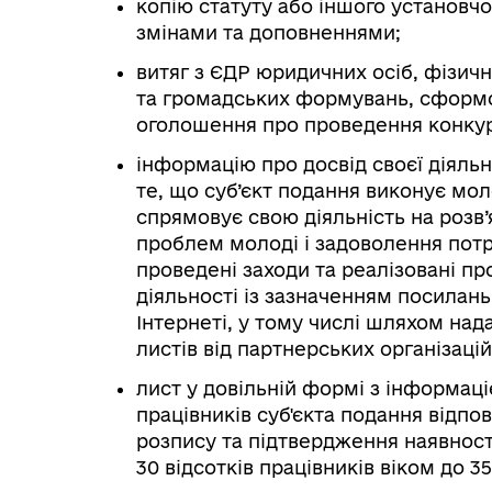
копію статуту або іншого установчо
змінами та доповненнями;
витяг з ЄДР юридичних осіб, фізичн
та громадських формувань, сформо
оголошення про проведення конкур
інформацію про досвід своєї діяльн
те, що суб’єкт подання виконує мо
спрямовує свою діяльність на розв’
проблем молоді і задоволення потр
проведені заходи та реалізовані пр
діяльності із зазначенням посилань 
Інтернеті, у тому числі шляхом на
листів від партнерських організацій
лист у довільній формі з інформац
працівників суб'єкта подання відпо
розпису та підтвердження наявност
30 відсотків працівників віком до 35