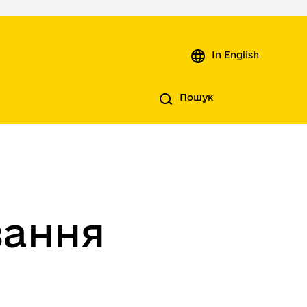
In English
Пошук
вання