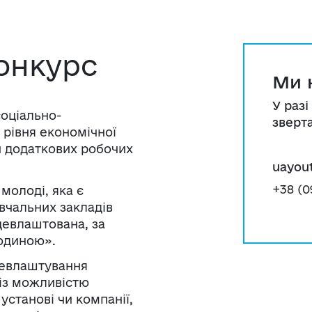
онкурс
Ми н
У разі
соціально-
зверт
 рівня економічної
и додаткових робочих
uayou
+38 (0
молоді, яка є
вчальних закладів
ацевлаштована, за
юдиною».
цевлаштування
із можливістю
установі чи компанії,