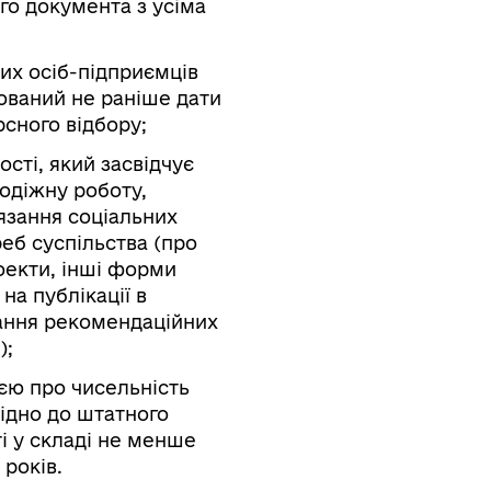
го документа з усіма
их осіб-підприємців
ваний не раніше дати
сного відбору;
ості, який засвідчує
лодіжну роботу,
язання соціальних
еб суспільства (про
оекти, інші форми
на публікації в
дання рекомендаційних
);
ією про чисельність
відно до штатного
і у складі не менше
 років.