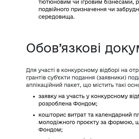
тютюновим чи ігровим бізнесами, р
подвійного призначення чи забруд
середовища.
Обов’язкові док
Для участі в конкурсному відборі на о
грантів суб’єкти подання (заявники) п
аплікаційний пакет, що містить такі ос
заявку на участь у конкурсному ві
розроблена Фондом;
кошторис витрат та календарний пл
молодіжного проєкту за формою, 
Фондом;