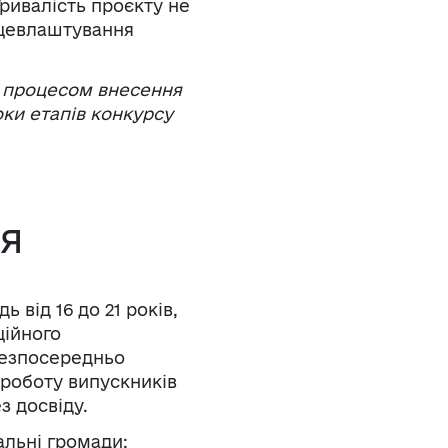
ривалість проєкту не
рацевлаштування
та процесом внесення
оки етапів конкурсу
ія
 від 16 до 21 років,
ційного
безпосередньо
а роботу випускників
з досвіду.
альні громади: