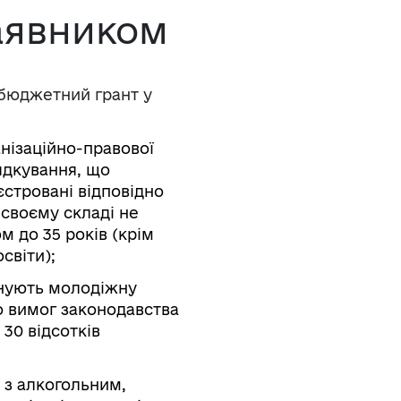
аявником
 бюджетний грант у
нізаційно-правової
ядкування, що
стровані відповідно
 своєму складі не
м до 35 років (крім
світи);
онують молодіжну
о вимог законодавства
30 відсотків
у з алкогольним,